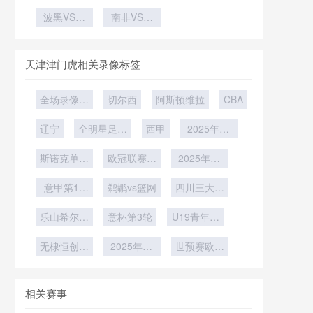
补水暂停规
突围策略
杯“任意
加纳英格兰
现8K超高
尔及利亚约
AI科技
则调整方案
球”：能否
波黑VS卡
VS加纳直
南非VS韩
清直播
旦VS阿尔
再次成为关
塔尔直播波
国直播南非
播
及利亚直播
黑VS卡塔
键先生？
VS韩国在
尔在线直播
线直播
天津津门虎相关录像标签
全场录像回
切尔西
阿斯顿维拉
CBA
放
辽宁
全明星足球
西甲
2025年12
赛
月12日
斯诺克单局
欧冠联赛阶
2025年12
限时赛第1
段第6轮
月9日
意甲第14
轮
鹈鹕vs篮网
四川三大球
轮
男足第1轮
乐山希尔vs
意杯第3轮
U19青年篮
泸州泸县二
球联赛小组
无棣恒创电
中
2025年11
世预赛欧洲
赛第7轮
力
月24日
区小组赛J
组第6轮
相关赛事