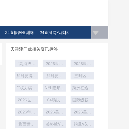
24直播网亚洲杯
24直播网欧联杯
天津津门虎相关资讯标签
“高海拔动
2026世界
2026世界
态气流分区
杯补时变
杯高温场
加时赛博弈
结构：
革：AI算法
加时赛革
地：冷却喷
三时区撕
2026年世
论：2026
如何重塑第
命：2026
雾系统有效
裂：美加墨
界杯官方比
世界杯换人
**权力棋盘
四官员的时
世界杯换人
NFL隐形标
覆盖半径的
跨洲征途的
世界杯如
新规如何改
上的绿茵博
赛用球设
新规如何重
线系统：箭
间主导权
实测效能与
隐性损耗：
何“硬核重
写战术潜规
弈：北美扩
2026世界
计”
塑极限战术
104场执法
头体育场
国际级裁判
置”球员生
2026世预
验证研究
军背后的足
杯前瞻：亚
则
2026世界
需求下
赛的体能博
储备的极限
理节律
洲第九名争
2026年美
联暗战**
杯无缝足球
2026美加
2026美加
考验——
弈
夺附加赛的
加墨世界杯
场转型方案
墨世界杯开
墨世界杯开
2026世界
历史概率与
高温环境下
梅西世界
幕式首度实
英格兰VS
幕式将首秀
约旦VS阿
杯前瞻